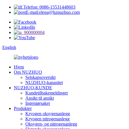
Telefon: 0086-15531448603
E-mail:elena@hznuzhuo.com
English
Hjem
Om NUZHUO
Selskapsoversikt
NUZHUO-kapasitet
NUZHUO-KUNDE
Kundetilbakemeldinger
Ansikt til ansikt
Ingeniørsaker
Produkter
Kryogen oksygenanlegg
Kryogen nitrogenanlegg
Oksygen- og nitrogenanlegg