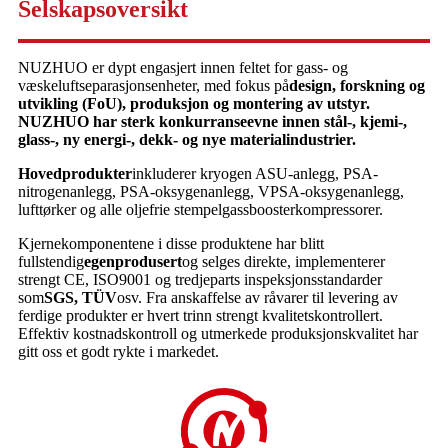
Selskapsoversikt
NUZHUO er dypt engasjert innen feltet for gass- og
væskeluftseparasjonsenheter, med fokus på
design, forskning og
utvikling (FoU), produksjon og montering av utstyr.
NUZHUO har sterk konkurranseevne innen stål-, kjemi-,
glass-, ny energi-, dekk- og nye materialindustrier.
Hovedprodukter
inkluderer kryogen ASU-anlegg, PSA-
nitrogenanlegg, PSA-oksygenanlegg, VPSA-oksygenanlegg,
lufttørker og alle oljefrie stempelgassboosterkompressorer.
Kjernekomponentene i disse produktene har blitt
fullstendig
egenprodusert
og selges direkte, implementerer
strengt CE, ISO9001 og tredjeparts inspeksjonsstandarder
som
SGS, TÜV
osv. Fra anskaffelse av råvarer til levering av
ferdige produkter er hvert trinn strengt kvalitetskontrollert.
Effektiv kostnadskontroll og utmerkede produksjonskvalitet har
gitt oss et godt rykte i markedet.