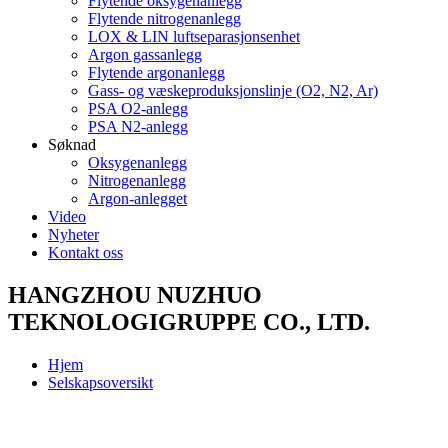
Flytende oksygenanlegg
Flytende nitrogenanlegg
LOX & LIN luftseparasjonsenhet
Argon gassanlegg
Flytende argonanlegg
Gass- og væskeproduksjonslinje (O2, N2, Ar)
PSA O2-anlegg
PSA N2-anlegg
Søknad
Oksygenanlegg
Nitrogenanlegg
Argon-anlegget
Video
Nyheter
Kontakt oss
HANGZHOU NUZHUO
TEKNOLOGIGRUPPE CO., LTD.
Hjem
Selskapsoversikt