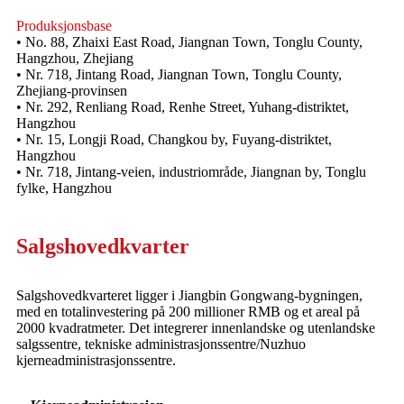
Produksjonsbase
• No. 88, Zhaixi East Road, Jiangnan Town, Tonglu County,
Hangzhou, Zhejiang
• Nr. 718, Jintang Road, Jiangnan Town, Tonglu County,
Zhejiang-provinsen
• Nr. 292, Renliang Road, Renhe Street, Yuhang-distriktet,
Hangzhou
• Nr. 15, Longji Road, Changkou by, Fuyang-distriktet,
Hangzhou
• Nr. 718, Jintang-veien, industriområde, Jiangnan by, Tonglu
fylke, Hangzhou
Salgshovedkvarter
Salgshovedkvarteret ligger i Jiangbin Gongwang-bygningen,
med en totalinvestering på 200 millioner RMB og et areal på
2000 kvadratmeter. Det integrerer innenlandske og utenlandske
salgssentre, tekniske administrasjonssentre/Nuzhuo
kjerneadministrasjonssentre.