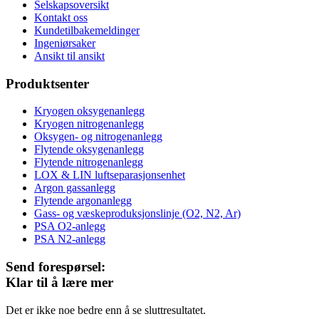
Selskapsoversikt
Kontakt oss
Kundetilbakemeldinger
Ingeniørsaker
Ansikt til ansikt
Produktsenter
Kryogen oksygenanlegg
Kryogen nitrogenanlegg
Oksygen- og nitrogenanlegg
Flytende oksygenanlegg
Flytende nitrogenanlegg
LOX & LIN luftseparasjonsenhet
Argon gassanlegg
Flytende argonanlegg
Gass- og væskeproduksjonslinje (O2, N2, Ar)
PSA O2-anlegg
PSA N2-anlegg
Send forespørsel:
Klar til å lære mer
Det er ikke noe bedre enn å se sluttresultatet.