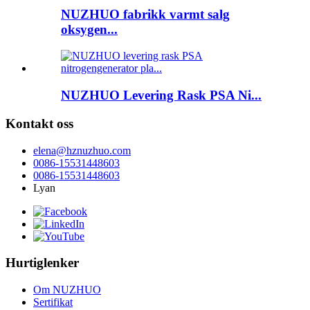
NUZHUO fabrikk varmt salg
oksygen...
NUZHUO Levering Rask PSA Ni...
Kontakt oss
elena@hznuzhuo.com
0086-15531448603
0086-15531448603
Lyan
Hurtiglenker
Om NUZHUO
Sertifikat