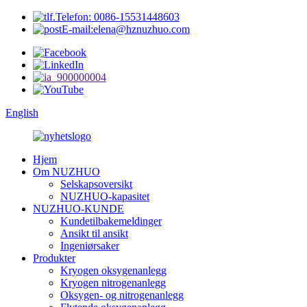
Telefon: 0086-15531448603
E-mail:elena@hznuzhuo.com
English
Hjem
Om NUZHUO
Selskapsoversikt
NUZHUO-kapasitet
NUZHUO-KUNDE
Kundetilbakemeldinger
Ansikt til ansikt
Ingeniørsaker
Produkter
Kryogen oksygenanlegg
Kryogen nitrogenanlegg
Oksygen- og nitrogenanlegg