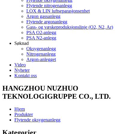
Flytende oksygenanlegg
Flytende nitrogenanlegg
LOX & LIN luftseparasjonsenhet
Argon gassanlegg
Flytende argonanlegg
Gass- og væskeproduksjonslinje (O2, N2, Ar)
PSA O2-anlegg
PSA N2-anlegg
Søknad
Oksygenanlegg
Nitrogenanlegg
Argon-anlegget
Video
Nyheter
Kontakt oss
HANGZHOU NUZHUO
TEKNOLOGIGRUPPE CO., LTD.
Hjem
Produkter
Flytende oksygenanlegg
Kategorier