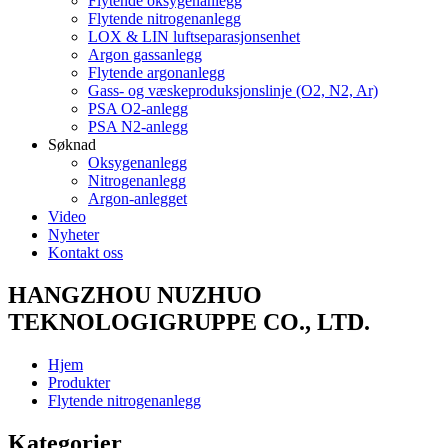
Flytende oksygenanlegg
Flytende nitrogenanlegg
LOX & LIN luftseparasjonsenhet
Argon gassanlegg
Flytende argonanlegg
Gass- og væskeproduksjonslinje (O2, N2, Ar)
PSA O2-anlegg
PSA N2-anlegg
Søknad
Oksygenanlegg
Nitrogenanlegg
Argon-anlegget
Video
Nyheter
Kontakt oss
HANGZHOU NUZHUO
TEKNOLOGIGRUPPE CO., LTD.
Hjem
Produkter
Flytende nitrogenanlegg
Kategorier