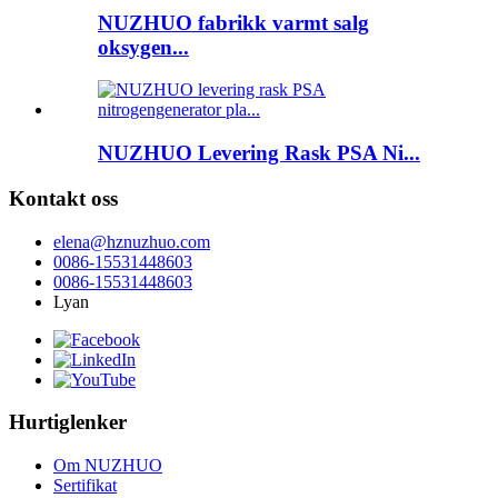
NUZHUO fabrikk varmt salg
oksygen...
NUZHUO Levering Rask PSA Ni...
Kontakt oss
elena@hznuzhuo.com
0086-15531448603
0086-15531448603
Lyan
Hurtiglenker
Om NUZHUO
Sertifikat