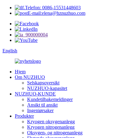
Telefon: 0086-15531448603
E-mail:elena@hznuzhuo.com
English
Hjem
Om NUZHUO
Selskapsoversikt
NUZHUO-kapasitet
NUZHUO-KUNDE
Kundetilbakemeldinger
Ansikt til ansikt
Ingeniørsaker
Produkter
Kryogen oksygenanlegg
Kryogen nitrogenanlegg
Oksygen- og nitrogenanlegg