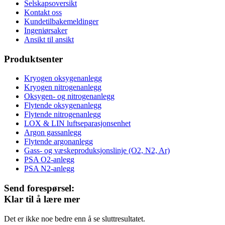
Selskapsoversikt
Kontakt oss
Kundetilbakemeldinger
Ingeniørsaker
Ansikt til ansikt
Produktsenter
Kryogen oksygenanlegg
Kryogen nitrogenanlegg
Oksygen- og nitrogenanlegg
Flytende oksygenanlegg
Flytende nitrogenanlegg
LOX & LIN luftseparasjonsenhet
Argon gassanlegg
Flytende argonanlegg
Gass- og væskeproduksjonslinje (O2, N2, Ar)
PSA O2-anlegg
PSA N2-anlegg
Send forespørsel:
Klar til å lære mer
Det er ikke noe bedre enn å se sluttresultatet.